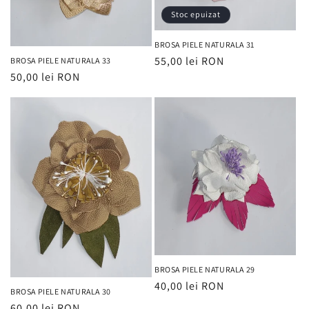
Stoc epuizat
BROSA PIELE NATURALA 31
Preț
55,00 lei RON
BROSA PIELE NATURALA 33
Preț
50,00 lei RON
obișnuit
obișnuit
BROSA PIELE NATURALA 29
Preț
40,00 lei RON
BROSA PIELE NATURALA 30
obișnuit
Preț
60,00 lei RON