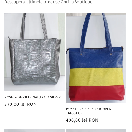
Descopera ultimele produse CorinaBoutique
POSETA DE PIELE NATURALA SILVER
Preț
370,00 lei RON
POSETA DE PIELE NATURALA
obișnuit
TRICOLOR
Preț
400,00 lei RON
obișnuit