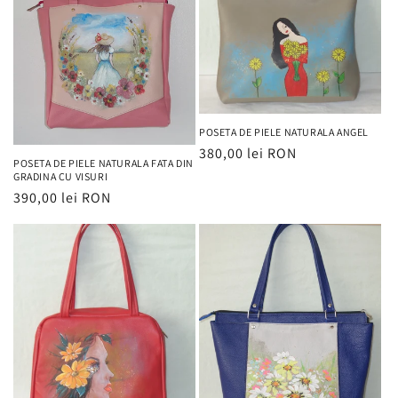
POSETA DE PIELE NATURALA ANGEL
Preț
380,00 lei RON
POSETA DE PIELE NATURALA FATA DIN
obișnuit
GRADINA CU VISURI
Preț
390,00 lei RON
obișnuit