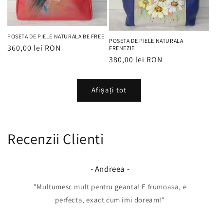
POSETA DE PIELE NATURALA BE FREE
POSETA DE PIELE NATURALA
Preț
360,00 lei RON
FRENEZIE
Preț
380,00 lei RON
obișnuit
obișnuit
Afișați tot
Recenzii Clienti
- Andreea -
"Multumesc mult pentru geanta! E frumoasa, e
perfecta, exact cum imi doream!"