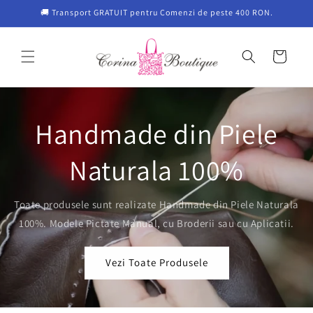
Salt la
🚚 Transport GRATUIT pentru Comenzi de peste 400 RON.
conținut
Coș
Handmade din Piele
Naturala 100%
Toate produsele sunt realizate Handmade din Piele Naturala
100%. Modele Pictate Manual, cu Broderii sau cu Aplicatii.
Vezi Toate Produsele