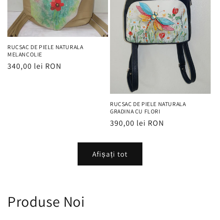
RUCSAC DE PIELE NATURALA
MELANCOLIE
Preț
340,00 lei RON
obișnuit
RUCSAC DE PIELE NATURALA
GRADINA CU FLORI
Preț
390,00 lei RON
obișnuit
Afișați tot
Produse Noi