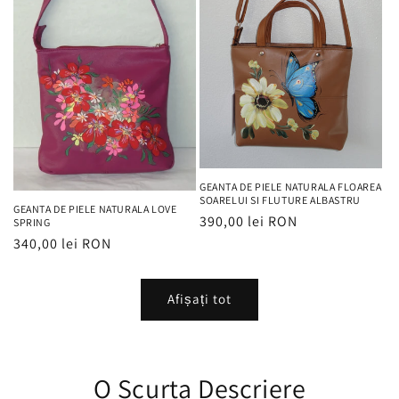
GEANTA DE PIELE NATURALA FLOAREA
SOARELUI SI FLUTURE ALBASTRU
GEANTA DE PIELE NATURALA LOVE
Preț
390,00 lei RON
SPRING
obișnuit
Preț
340,00 lei RON
obișnuit
Afișați tot
O Scurta Descriere